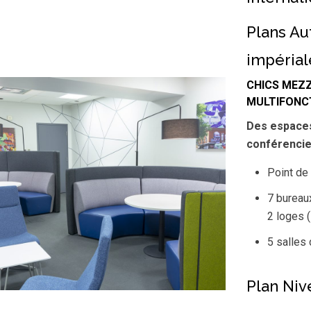
Plans Au
impéria
CHICS MEZZ
MULTIFONC
Des espaces
conférencie
Point de
7 bureaux
2 loges 
5 salles
Plan Niv