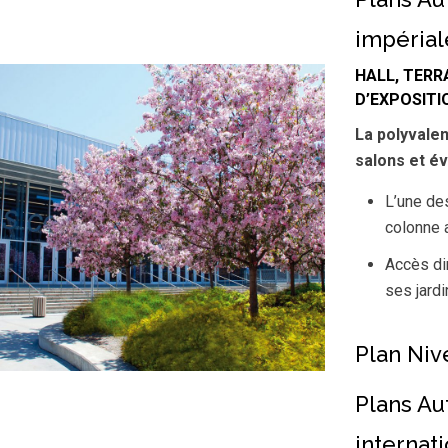
impéria
HALL, TERR
D’EXPOSIT
La polyvalen
salons et é
L’une de
colonne 
Accès dir
ses jardi
Plan Niv
Plans Au
internati