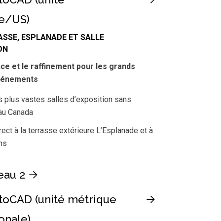
le/US)
ASSE, ESPLANADE ET SALLE
ION
ce et le raffinement pour les grands
vénements
s plus vastes salles d’exposition sans
au Canada
ect à la terrasse extérieure L’Esplanade et à
ns
eau 2
toCAD (unité métrique
onale)