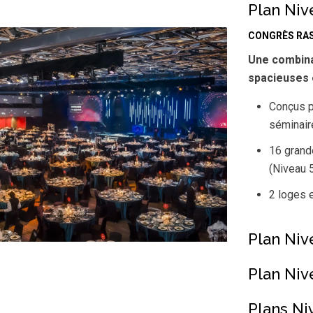
Plan Niv
CONGRÈS RA
Une combinai
spacieuses 
Conçus p
séminair
16 grand
(Niveau 
2 loges e
Plan Niv
Plan Niv
Plans Ni