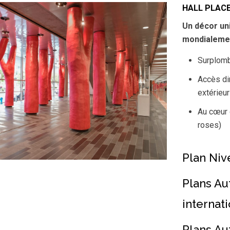
HALL PLACE
Un décor uni
mondialeme
Surplomb
Accès dir
extérieur
Au cœur d
roses)
Plan Niv
Plans Au
internati
Plans Au