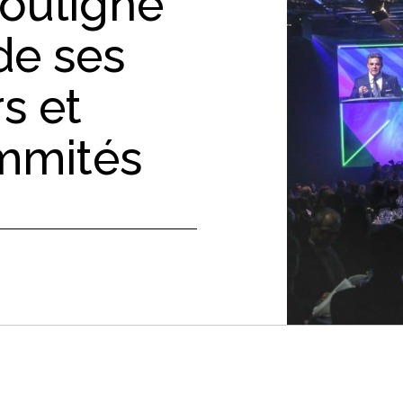
souligne
de ses
s et
mmités