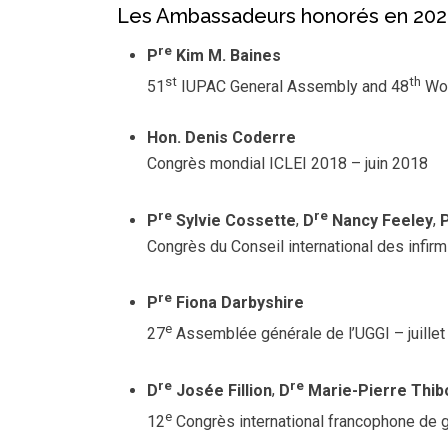
Les Ambassadeurs honorés en 20
re
P
Kim M. Baines
st
th
51
IUPAC General Assembly and 48
Wor
Hon. Denis Coderre
Congrès mondial ICLEI 2018 – juin 2018
re
re
P
Sylvie Cossette
,
D
Nancy Feeley
,
Congrès du Conseil international des infirm
re
P
Fiona Darbyshire
e
27
Assemblée générale de l’UGGI – juille
re
re
D
Josée Fillion
,
D
Marie-Pierre Thi
e
12
Congrès international francophone de g