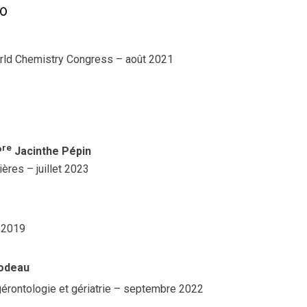
20
ld Chemistry Congress – août 2021
re
P
Jacinthe Pépin
ières – juillet 2023
t 2019
bodeau
érontologie et gériatrie – septembre 2022