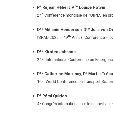
r
re
P
Réjean Hébert
,
P
Louise Potvin
e
24
Conférence mondiale de l’UIPES en pro
re
re
D
Mélanie Henderson
,
D
Julia von O
th
ISPAD 2023 – 49
Annual Conference – o
re
D
Kirsten Johnson
th
24
International Conference on Emergen
re
r
P
Catherine Morency
,
P
Martin Trépa
th
16
World Conference on Transport Researc
r
P
Rémi Quirion
e
4
Congrès international sur le conseil sc