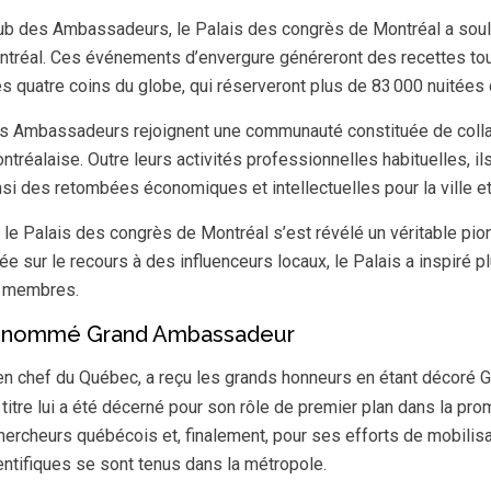
b des Ambassadeurs, le Palais des congrès de Montréal a soulig
ntréal. Ces événements d’envergure généreront des recettes tou
s quatre coins du globe, qui réserveront plus de 83 000 nuitées 
 Ambassadeurs rejoignent une communauté constituée de collab
réalaise. Outre leurs activités professionnelles habituelles, ils
nsi des retombées économiques et intellectuelles pour la ville et
 Palais des congrès de Montréal s’est révélé un véritable pionni
 sur le recours à des influenceurs locaux, le Palais a inspiré p
0 membres.
ec nommé Grand Ambassadeur
 en chef du Québec, a reçu les grands honneurs en étant décoré G
itre lui a été décerné pour son rôle de premier plan dans la prom
chercheurs québécois et, finalement, pour ses efforts de mobili
ntifiques se sont tenus dans la métropole.