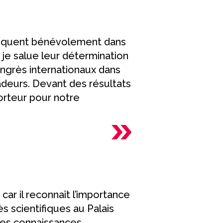
pliquent bénévolement dans
je salue leur détermination
ongrès internationaux dans
adeurs. Devant des résultats
orteur pour notre
ar il reconnaît l’importance
ès scientifiques au Palais
des connaissances,