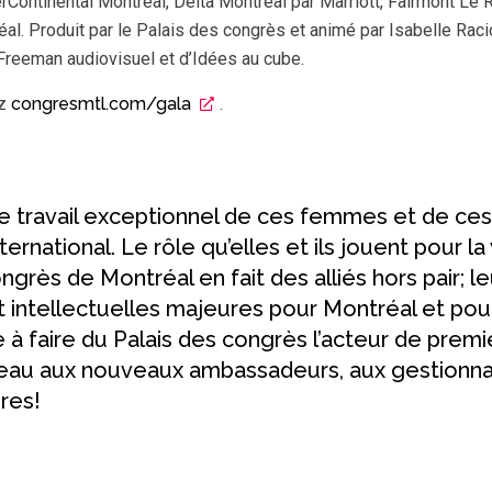
erContinental Montréal, Delta Montréal par Marriott, Fairmont Le 
al. Produit par le Palais des congrès et animé par Isabelle Rac
Freeman audiovisuel et d’Idées au cube.
ez
congresmtl.com/gala
.
e travail exceptionnel de ces femmes et de ces
’international. Le rôle qu’elles et ils jouent pou
ngrès de Montréal en fait des alliés hors pair; l
ntellectuelles majeures pour Montréal et pour
 faire du Palais des congrès l’acteur de premier
apeau aux nouveaux ambassadeurs, aux gestionna
ires!