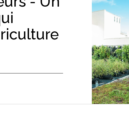
eurs - Un
ui
griculture