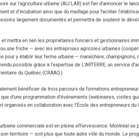
ire sur l’agriculture urbaine (AU/LAB) est fier d’annoncer le l
t et d’incubation ainsi que du maillage pour faciliter l’établis
besoins largement documentés et permettra de soutenir le dé
mettra en lien les propriétaires fonciers et gestionnaires imm
 ou une friche — avec les entreprises agricoles urbaines (coopéra
ce pour y établir leur ferme urbaine — maraîchère, champignons, 
est rendu possible grâce à l’expertise de L’ARTERRE, un service
limentaire du Québec (CRAAQ.)
lement bénéficier de trois parcours de formations entrepreneuria
insi que d’une programmation d’événements (webinaires, visites g
 et organisés en collaboration avec l’École des entrepreneurs 
re urbaine commerciale est en pleine effervescence. Montréal s
 son territoire — soit plus que toute autre ville du monde. Le p