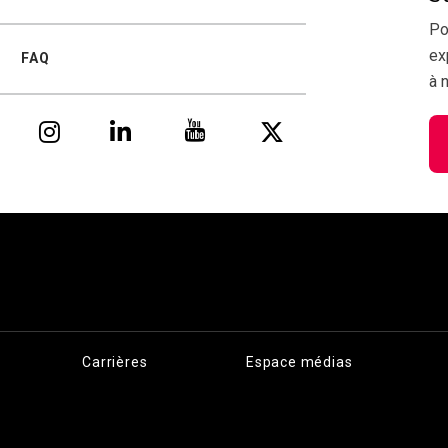
Po
ex
FAQ
à 
Carrières
Espace médias