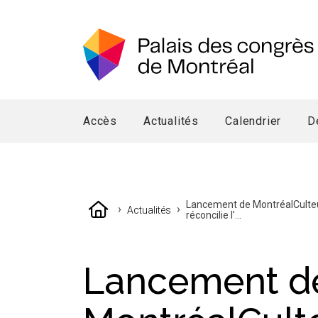
Accès
Actualités
Calendrier
D
Lancement de MontréalCulte
›
›
Actualités
réconcilie l’...
Lancement d