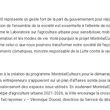
0 représente un geste fort de la part du gouvernement pour rép
ation de l’ensemble de la société est essentielle à l’atteinte de
e le Laboratoire sur l’agriculture urbaine pour sensibiliser, mobil
ation et les modes de vie. Voilà pourquoi le projet MontréalCu
me celui-ci que nous pourrons transformer notre société de faço
ements climatiques, ministre responsable de la Lutte contre le ra
ibuer à la création du programme MontréalCulteurs pour le démarr
 entrepreneurs s’appuieront sur un plan d’affaires solide pour la
 valoriseront des espaces sous-utilisés. En soutenant MontréalC
égie d’agriculture urbaine 2021-2026, la Ville encourage la cr
le fait rayonner. » – Véronique Doucet, directrice du Service du 