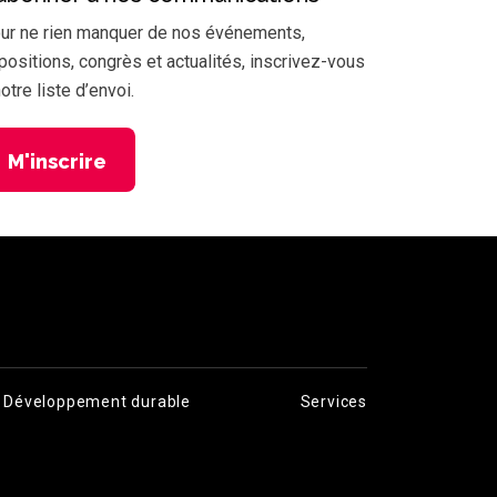
ur ne rien manquer de nos événements,
positions, congrès et actualités, inscrivez-vous
notre liste d’envoi.
M'inscrire
Développement durable
Services