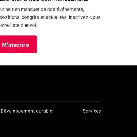
ur ne rien manquer de nos événements,
positions, congrès et actualités, inscrivez-vous
notre liste d’envoi.
M'inscrire
Développement durable
Services