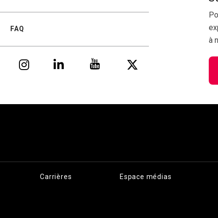
Po
ex
FAQ
à 
Carrières
Espace médias