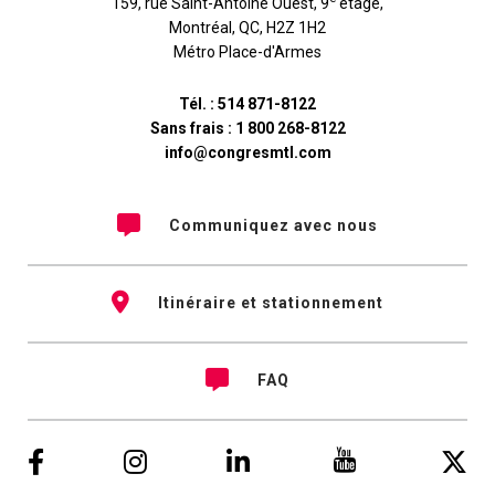
159, rue Saint-Antoine Ouest, 9
étage
,
Montréal
,
QC
,
H2Z 1H2
Métro Place-d'Armes
Tél. :
514 871-8122
Sans frais :
1 800 268-8122
info@congresmtl.com
Communiquez avec nous
Itinéraire et stationnement
FAQ