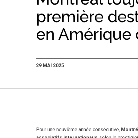
première dest
en Amérique 
29 MAI 2025
Pour une neuvième année consécutive,
Montré
associatifs internationaux
, selon le prestigi