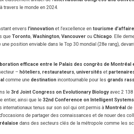
à travers le monde en 2024.
nstant envers
l’innovation
et l’excellence en
tourisme d’affair
es que
Toronto
,
Washington
,
Vancouver
ou
Chicago
. Elle dem
e une position enviable dans le Top 30 mondial (28e rang), dev
aboration efficace entre le Palais des congrès de Montréal
 secteur –
hôteliers
,
restaurateurs
,
universités
et
partenaire
al
comme une
destination
incontournable pour les
grands ras
ns le
3rd Joint Congress on Evolutionary Biology
avec 2 138 
 entier, ainsi que le
32nd Conference on Intelligent Systems
 internationaux tenus sur son sol qui ont permis à
Montréal
de 
 d’occasions de partager des connaissances et de nouer des col
réalaise
dans des secteurs clés de la métropole comme les scie