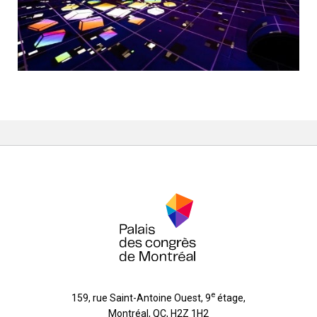
e
159, rue Saint-Antoine Ouest, 9
étage
,
Montréal
,
QC
,
H2Z 1H2